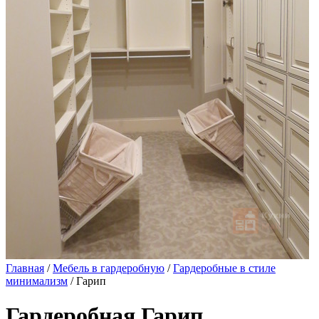
Главная
/
Мебель в гардеробную
/
Гардеробные в стиле
минимализм
/ Гарип
Гардеробная Гарип