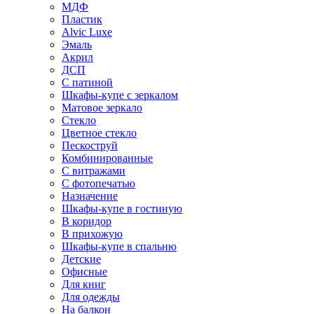
МДФ
Пластик
Alvic Luxe
Эмаль
Акрил
ДСП
С патиной
Шкафы-купе с зеркалом
Матовое зеркало
Стекло
Цветное стекло
Пескоструй
Комбинированные
С витражами
С фотопечатью
Назначение
Шкафы-купе в гостиную
В коридор
В прихожую
Шкафы-купе в спальню
Детские
Офисные
Для книг
Для одежды
На балкон