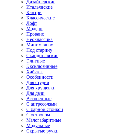
Дизайнерские
Итальянские
Кантри
Классические
Лофт
Модерн
Прованс
Неоклассика
Минимализм
Под старину
Скандинавские
Элитные
Эксклюзивные
Хай-тек
Особенности
Для студии
Для хрущевки
Для дачи
Встроенные
С антресолями
С барной стойкой
С островом
Малогабаритные
Модульные
Скрытые ручки