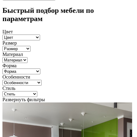
Быстрый подбор мебели по
параметрам
Цвет
Размер
Материал
Форма
Особенности
Стиль
Развернуть фильтры