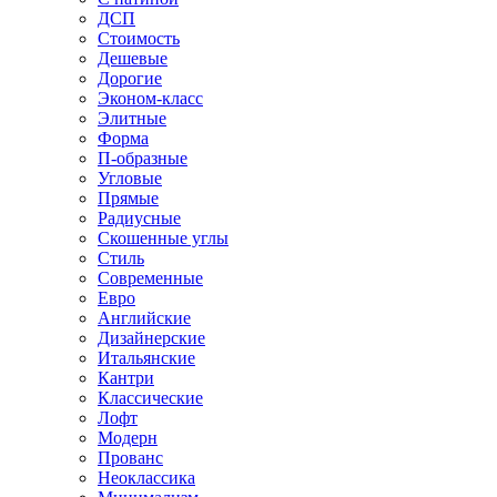
ДСП
Стоимость
Дешевые
Дорогие
Эконом-класс
Элитные
Форма
П-образные
Угловые
Прямые
Радиусные
Скошенные углы
Стиль
Современные
Евро
Английские
Дизайнерские
Итальянские
Кантри
Классические
Лофт
Модерн
Прованс
Неоклассика