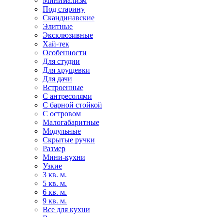
Минимализм
Под старину
Скандинавские
Элитные
Эксклюзивные
Хай-тек
Особенности
Для студии
Для хрущевки
Для дачи
Встроенные
С антресолями
С барной стойкой
С островом
Малогабаритные
Модульные
Скрытые ручки
Размер
Мини-кухни
Узкие
3 кв. м.
5 кв. м.
6 кв. м.
9 кв. м.
Все для кухни