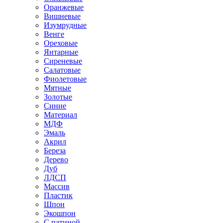
Оранжевые
Вишневые
Изумрудные
Венге
Ореховые
Янтарные
Сиреневые
Салатовые
Фиолетовые
Мятные
Золотые
Синие
Материал
МДФ
Эмаль
Акрил
Береза
Дерево
Дуб
ЛДСП
Массив
Пластик
Шпон
Экошпон
С патиной