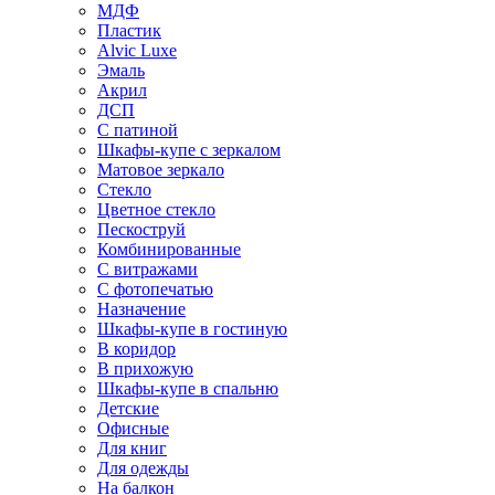
МДФ
Пластик
Alvic Luxe
Эмаль
Акрил
ДСП
С патиной
Шкафы-купе с зеркалом
Матовое зеркало
Стекло
Цветное стекло
Пескоструй
Комбинированные
С витражами
С фотопечатью
Назначение
Шкафы-купе в гостиную
В коридор
В прихожую
Шкафы-купе в спальню
Детские
Офисные
Для книг
Для одежды
На балкон