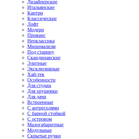
Дизайнерские
Итальянские
Кантри
Классические
Лофт
Модерн
Прованс
Неоклассика
Минимализм
Под старину
Скандинавские
Элитные
Эксклюзивные
Хай-тек
Особенности
Для студии
Для хрущевки
Для дачи
Встроенные
С антресолями
С барной стойкой
С островом
Малогабаритные
Модульные
Скрытые ручки