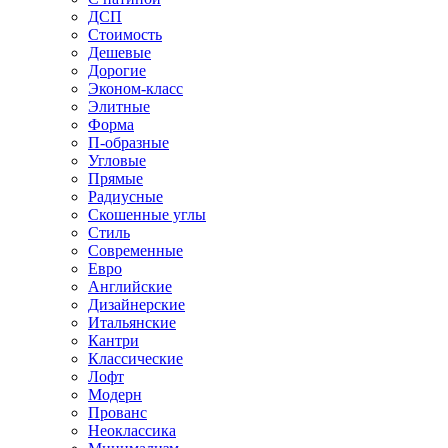
ДСП
Стоимость
Дешевые
Дорогие
Эконом-класс
Элитные
Форма
П-образные
Угловые
Прямые
Радиусные
Скошенные углы
Стиль
Современные
Евро
Английские
Дизайнерские
Итальянские
Кантри
Классические
Лофт
Модерн
Прованс
Неоклассика