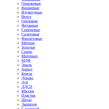
Оранжевые
Вишневые
Изумрудные
Венге
Ореховые
Янтарные
Сиреневые
Салатовые
Фиолетовые
Мятные
Золотые
Синие
Материал
МДФ
Эмаль
Акрил
Береза
Дерево
Дуб
ЛДСП
Массив
Пластик
Шпон
Экошпон
С патиной