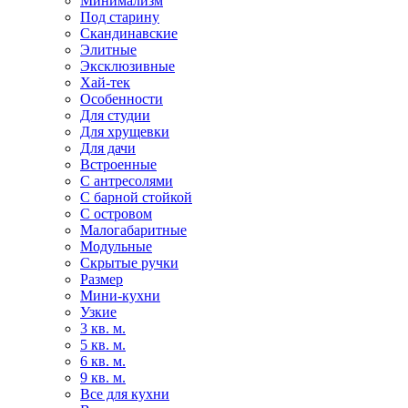
Минимализм
Под старину
Скандинавские
Элитные
Эксклюзивные
Хай-тек
Особенности
Для студии
Для хрущевки
Для дачи
Встроенные
С антресолями
С барной стойкой
С островом
Малогабаритные
Модульные
Скрытые ручки
Размер
Мини-кухни
Узкие
3 кв. м.
5 кв. м.
6 кв. м.
9 кв. м.
Все для кухни