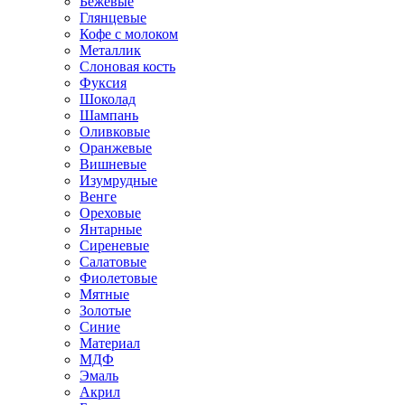
Бежевые
Глянцевые
Кофе с молоком
Металлик
Слоновая кость
Фуксия
Шоколад
Шампань
Оливковые
Оранжевые
Вишневые
Изумрудные
Венге
Ореховые
Янтарные
Сиреневые
Салатовые
Фиолетовые
Мятные
Золотые
Синие
Материал
МДФ
Эмаль
Акрил