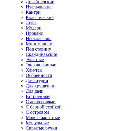
Дизайнерские
Итальянские
Кантри
Классические
Лофт
Модерн
Прованс
Неоклассика
Минимализм
Под старину
Скандинавские
Элитные
Эксклюзивные
Хай-тек
Особенности
Для студии
Для хрущевки
Для дачи
Встроенные
С антресолями
С барной стойкой
С островом
Малогабаритные
Модульные
Скрытые ручки