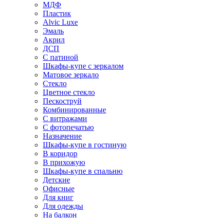
МДФ
Пластик
Alvic Luxe
Эмаль
Акрил
ДСП
С патиной
Шкафы-купе с зеркалом
Матовое зеркало
Стекло
Цветное стекло
Пескоструй
Комбинированные
С витражами
С фотопечатью
Назначение
Шкафы-купе в гостиную
В коридор
В прихожую
Шкафы-купе в спальню
Детские
Офисные
Для книг
Для одежды
На балкон