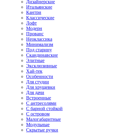
Дизайнерские
Итальянские
Кантри
Классические
Лофт
Модерн
Прованс
Неоклассика
Минимализм
Под старину
Скандинавские
Элитные
Эксклюзивные
Хай-тек
Особенности
Для студии
Для хрущевки
Для дачи
Встроенные
С антресолями
С барной стойкой
С островом
Малогабаритные
Модульные
Скрытые ручки