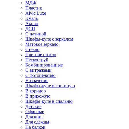
МДФ
Пластик
Alvic Luxe
Эмаль
Акрил
ДСП
С патиной
Шкафы-купе с зеркалом
Матовое зеркало
Стекло
Цветное стекло
Пескоструй
Комбинированные
С витражами
С фотопечатью
Назначение
Шкафы-купе в гостиную
В коридор
В прихожую
Шкафы-купе в спальню
Детские
Офисные
Для книг
Для одежды
На балкон