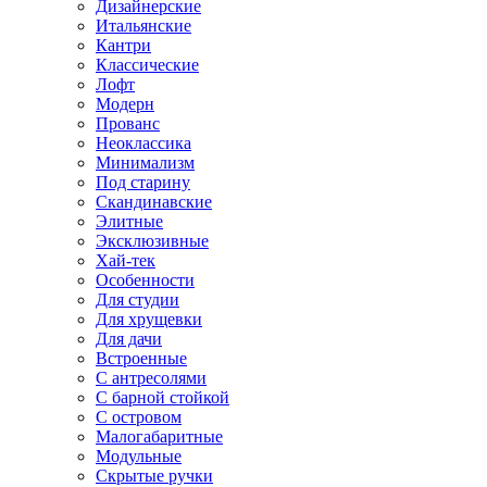
Дизайнерские
Итальянские
Кантри
Классические
Лофт
Модерн
Прованс
Неоклассика
Минимализм
Под старину
Скандинавские
Элитные
Эксклюзивные
Хай-тек
Особенности
Для студии
Для хрущевки
Для дачи
Встроенные
С антресолями
С барной стойкой
С островом
Малогабаритные
Модульные
Скрытые ручки