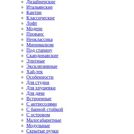
Дизайнерские
Итальянские
Кантри
Классические
Лофт
Модерн
Прованс
Неоклассика
Минимализм
Под старину
Скандинавские
Элитные
Эксклюзивные
Хай-тек
Особенности
Для студии
Для хрущевки
Для дачи
Встроенные
С антресолями
С барной стойкой
С островом
Малогабаритные
Модульные
Скрытые ручки