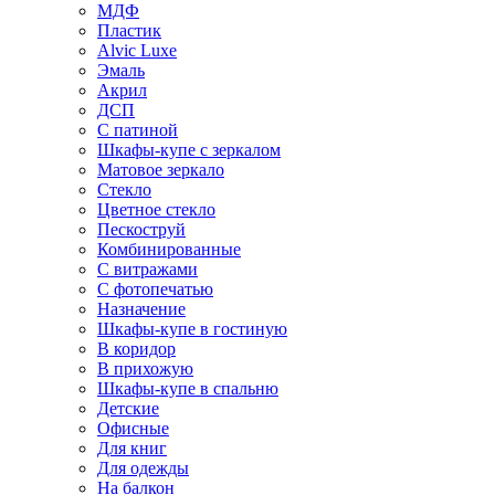
МДФ
Пластик
Alvic Luxe
Эмаль
Акрил
ДСП
С патиной
Шкафы-купе с зеркалом
Матовое зеркало
Стекло
Цветное стекло
Пескоструй
Комбинированные
С витражами
С фотопечатью
Назначение
Шкафы-купе в гостиную
В коридор
В прихожую
Шкафы-купе в спальню
Детские
Офисные
Для книг
Для одежды
На балкон