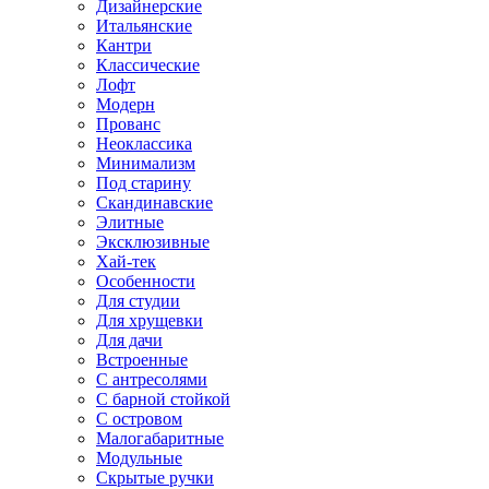
Дизайнерские
Итальянские
Кантри
Классические
Лофт
Модерн
Прованс
Неоклассика
Минимализм
Под старину
Скандинавские
Элитные
Эксклюзивные
Хай-тек
Особенности
Для студии
Для хрущевки
Для дачи
Встроенные
С антресолями
С барной стойкой
С островом
Малогабаритные
Модульные
Скрытые ручки