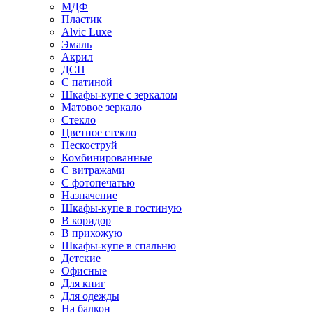
МДФ
Пластик
Alvic Luxe
Эмаль
Акрил
ДСП
С патиной
Шкафы-купе с зеркалом
Матовое зеркало
Стекло
Цветное стекло
Пескоструй
Комбинированные
С витражами
С фотопечатью
Назначение
Шкафы-купе в гостиную
В коридор
В прихожую
Шкафы-купе в спальню
Детские
Офисные
Для книг
Для одежды
На балкон