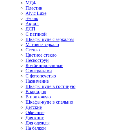
МДФ
Пластик
Alvic Luxe
Эмаль
Акрил
ДСП
С патиной
Шкафы-купе с зеркалом
Матовое зеркало
Стекло
Цветное стекло
Пескоструй
Комбинированные
С витражами
С фотопечатью
Назначение
Шкафы-купе в гостиную
В коридор
В прихожую
Шкафы-купе в спальню
Детские
Офисные
Для книг
Для одежды
На балкон