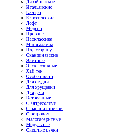
Дизайнерские
Итальянские
Кантри
Классические
Лофт
Модерн
Прованс
Неоклассика
Минимализм
Под старину
Скандинавские
Элитные
Эксклюзивные
Хай-тек
Особенности
Для студии
Для хрущевки
Для дачи
Встроенные
С антресолями
С барной стойкой
С островом
Малогабаритные
Модульные
Скрытые ручки