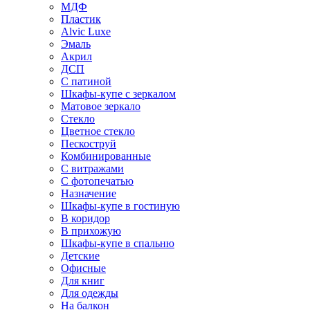
МДФ
Пластик
Alvic Luxe
Эмаль
Акрил
ДСП
С патиной
Шкафы-купе с зеркалом
Матовое зеркало
Стекло
Цветное стекло
Пескоструй
Комбинированные
С витражами
С фотопечатью
Назначение
Шкафы-купе в гостиную
В коридор
В прихожую
Шкафы-купе в спальню
Детские
Офисные
Для книг
Для одежды
На балкон