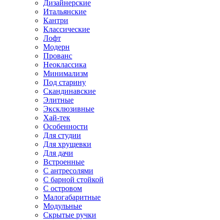
Дизайнерские
Итальянские
Кантри
Классические
Лофт
Модерн
Прованс
Неоклассика
Минимализм
Под старину
Скандинавские
Элитные
Эксклюзивные
Хай-тек
Особенности
Для студии
Для хрущевки
Для дачи
Встроенные
С антресолями
С барной стойкой
С островом
Малогабаритные
Модульные
Скрытые ручки