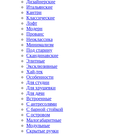
Дизайнерские
Итальянские
Кантри
Классические
Лофт
Модерн
Прованс
Неоклассика
Минимализм
Под старину
Скандинавские
Элитные
Эксклюзивные
Хай-тек
Особенности
Для студии
Для хрущевки
Для дачи
Встроенные
С антресолями
С барной стойкой
С островом
Малогабаритные
Модульные
Скрытые ручки