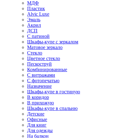
МДФ
Пластик
Alvic Luxe
Эмаль
Акрил
ДСП
С патиной
Шкафы-купе с зеркалом
Матовое зеркало
Стекло
Цветное стекло
Пескоструй
Комбинированные
С витражами
С фотопечатью
Назначение
Шкафы-купе в гостиную
В коридор
В прихожую
Шкафы-купе в спальню
Детские
Офисные
Для книг
Для одежды
На балкон