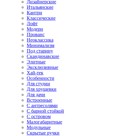
Дизайнерские
Итальянские
Кантри
Классические
Лофт
Модерн
Прованс
Неоклассика
Минимализм
Под старину
Скандинавские
Элитные
Эксклюзивные
Хай-тек
Особенности
Для студии
Для хрущевки
Для дачи
Встроенные
С антресолями
С барной стойкой
С островом
Малогабаритные
Модульные
Скрытые ручки