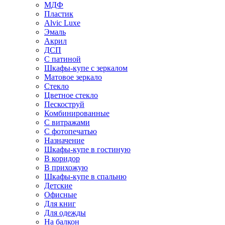
МДФ
Пластик
Alvic Luxe
Эмаль
Акрил
ДСП
С патиной
Шкафы-купе с зеркалом
Матовое зеркало
Стекло
Цветное стекло
Пескоструй
Комбинированные
С витражами
С фотопечатью
Назначение
Шкафы-купе в гостиную
В коридор
В прихожую
Шкафы-купе в спальню
Детские
Офисные
Для книг
Для одежды
На балкон