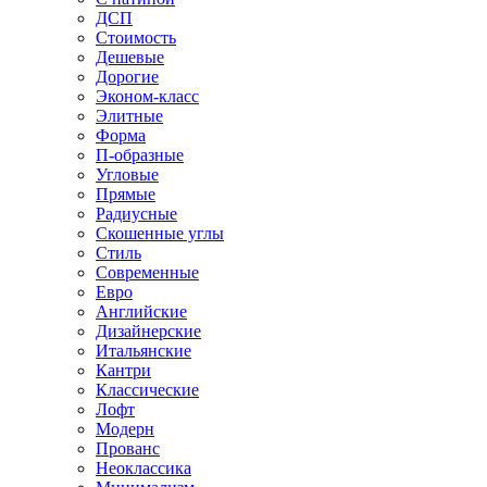
ДСП
Стоимость
Дешевые
Дорогие
Эконом-класс
Элитные
Форма
П-образные
Угловые
Прямые
Радиусные
Скошенные углы
Стиль
Современные
Евро
Английские
Дизайнерские
Итальянские
Кантри
Классические
Лофт
Модерн
Прованс
Неоклассика