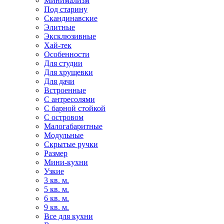
Минимализм
Под старину
Скандинавские
Элитные
Эксклюзивные
Хай-тек
Особенности
Для студии
Для хрущевки
Для дачи
Встроенные
С антресолями
С барной стойкой
С островом
Малогабаритные
Модульные
Скрытые ручки
Размер
Мини-кухни
Узкие
3 кв. м.
5 кв. м.
6 кв. м.
9 кв. м.
Все для кухни