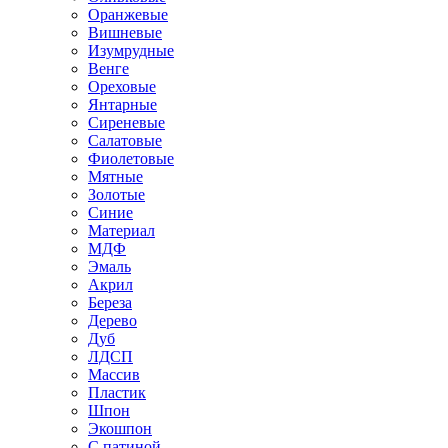
Оранжевые
Вишневые
Изумрудные
Венге
Ореховые
Янтарные
Сиреневые
Салатовые
Фиолетовые
Мятные
Золотые
Синие
Материал
МДФ
Эмаль
Акрил
Береза
Дерево
Дуб
ЛДСП
Массив
Пластик
Шпон
Экошпон
С патиной