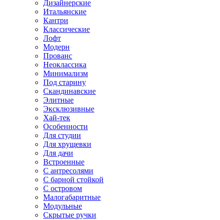
Дизайнерские
Итальянские
Кантри
Классические
Лофт
Модерн
Прованс
Неоклассика
Минимализм
Под старину
Скандинавские
Элитные
Эксклюзивные
Хай-тек
Особенности
Для студии
Для хрущевки
Для дачи
Встроенные
С антресолями
С барной стойкой
С островом
Малогабаритные
Модульные
Скрытые ручки