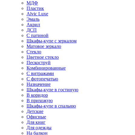
МДФ
Пластик
Alvic Luxe
Эмаль
Акрил
ДСП
С патиной
Шкафы-купе с зеркалом
Матовое зеркало
Стекло
Цветное стекло
Пескоструй
Комбинированные
С витражами
С фотопечатью
Назначение
Шкафы-купе в гостиную
В коридор
В прихожую
Шкафы-купе в спальню
Детские
Офисные
Для книг
Для одежды
На балкон