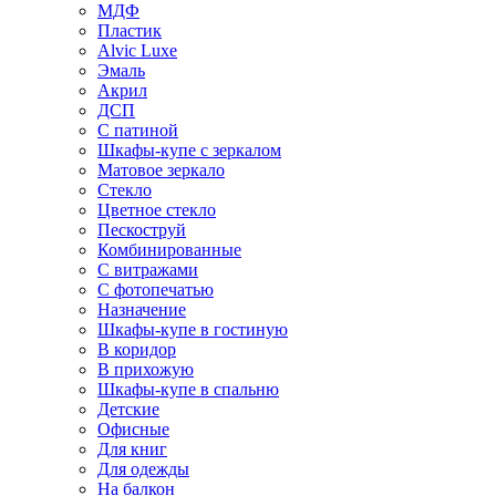
МДФ
Пластик
Alvic Luxe
Эмаль
Акрил
ДСП
С патиной
Шкафы-купе с зеркалом
Матовое зеркало
Стекло
Цветное стекло
Пескоструй
Комбинированные
С витражами
С фотопечатью
Назначение
Шкафы-купе в гостиную
В коридор
В прихожую
Шкафы-купе в спальню
Детские
Офисные
Для книг
Для одежды
На балкон