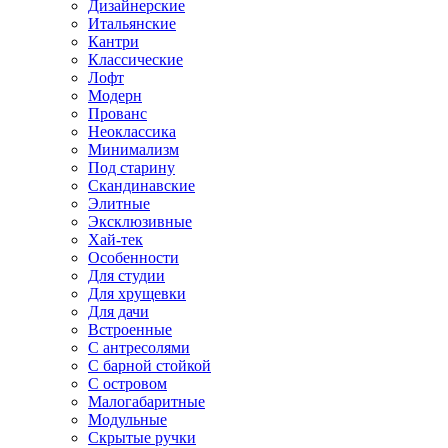
Дизайнерские
Итальянские
Кантри
Классические
Лофт
Модерн
Прованс
Неоклассика
Минимализм
Под старину
Скандинавские
Элитные
Эксклюзивные
Хай-тек
Особенности
Для студии
Для хрущевки
Для дачи
Встроенные
С антресолями
С барной стойкой
С островом
Малогабаритные
Модульные
Скрытые ручки