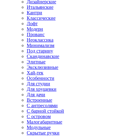
Дизайнерские
Итальянские
Кантри
Классические
Лофт
Модерн
Прованс
Неоклассика
Минимализм
Под старину
Скандинавские
Элитные
Эксклюзивные
Хай-тек
Особенности
Для студии
Для хрущевки
Для дачи
Встроенные
С антресолями
С барной стойкой
С островом
Малогабаритные
Модульные
Скрытые ручки