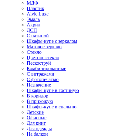
МДФ
Пластик
Alvic Luxe
Эмаль
Акрил
ДСП
С патиной
Шкафы-купе с зеркалом
Матовое зеркало
Стекло
Цветное стекло
Пескоструй
Комбинированные
С витражами
С фотопечатью
Назначение
Шкафы-купе в гостиную
В коридор
В прихожую
Шкафы-купе в спальню
Детские
Офисные
Для книг
Для одежды
На балкон