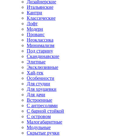
Дизайнерские
Итальянские
Кантри
Классические
Лофт
Модерн
Прованс
Неоклассика
Минимализм
Под старину
Скандинавские
Элитные
Эксклюзивные
Хай-тек
Особенности
Для студии
Для хрущевки
Для дачи
Встроенные
С антресолями
С барной стойкой
С островом
Малогабаритные
Модульные
Скрытые ручки