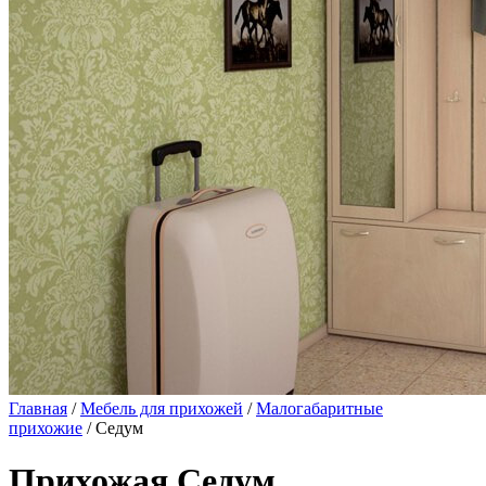
Главная
/
Мебель для прихожей
/
Малогабаритные
прихожие
/ Седум
Прихожая Седум