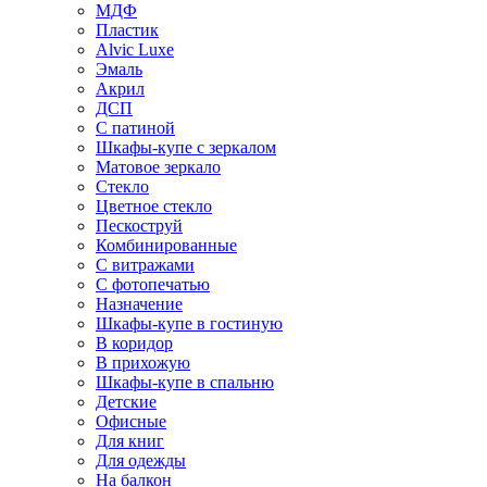
МДФ
Пластик
Alvic Luxe
Эмаль
Акрил
ДСП
С патиной
Шкафы-купе с зеркалом
Матовое зеркало
Стекло
Цветное стекло
Пескоструй
Комбинированные
С витражами
С фотопечатью
Назначение
Шкафы-купе в гостиную
В коридор
В прихожую
Шкафы-купе в спальню
Детские
Офисные
Для книг
Для одежды
На балкон