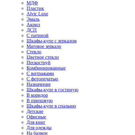
МДФ
Пластик
Alvic Luxe
Эмаль
Акрил
ДСП
С патиной
Шкафы-купе с зеркалом
Матовое зеркало
Стекло
Цветное стекло
Пескоструй
Комбинированные
С витражами
С фотопечатью
Назначение
Шкафы-купе в гостиную
В коридор
В прихожую
Шкафы-купе в спальню
Детские
Офисные
Для книг
Для одежды
На балкон