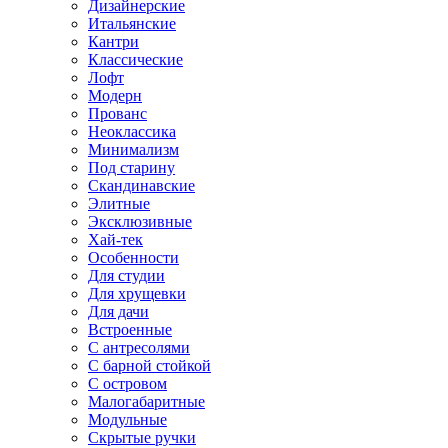
Дизайнерские
Итальянские
Кантри
Классические
Лофт
Модерн
Прованс
Неоклассика
Минимализм
Под старину
Скандинавские
Элитные
Эксклюзивные
Хай-тек
Особенности
Для студии
Для хрущевки
Для дачи
Встроенные
С антресолями
С барной стойкой
С островом
Малогабаритные
Модульные
Скрытые ручки