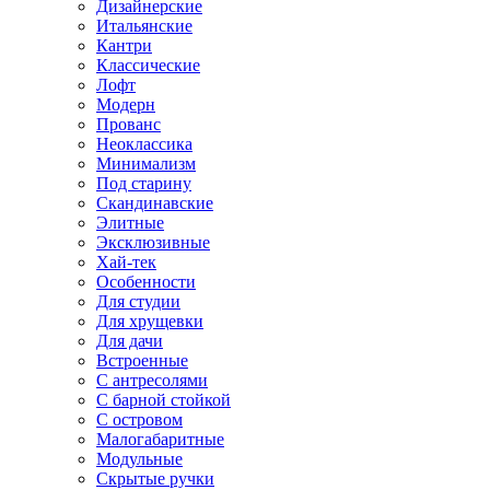
Дизайнерские
Итальянские
Кантри
Классические
Лофт
Модерн
Прованс
Неоклассика
Минимализм
Под старину
Скандинавские
Элитные
Эксклюзивные
Хай-тек
Особенности
Для студии
Для хрущевки
Для дачи
Встроенные
С антресолями
С барной стойкой
С островом
Малогабаритные
Модульные
Скрытые ручки