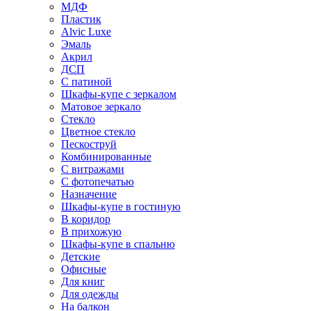
МДФ
Пластик
Alvic Luxe
Эмаль
Акрил
ДСП
С патиной
Шкафы-купе с зеркалом
Матовое зеркало
Стекло
Цветное стекло
Пескоструй
Комбинированные
С витражами
С фотопечатью
Назначение
Шкафы-купе в гостиную
В коридор
В прихожую
Шкафы-купе в спальню
Детские
Офисные
Для книг
Для одежды
На балкон