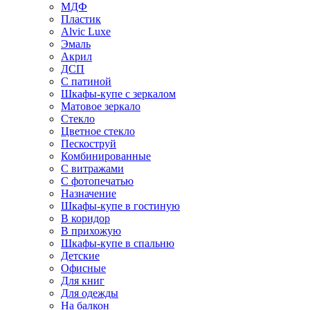
МДФ
Пластик
Alvic Luxe
Эмаль
Акрил
ДСП
С патиной
Шкафы-купе с зеркалом
Матовое зеркало
Стекло
Цветное стекло
Пескоструй
Комбинированные
С витражами
С фотопечатью
Назначение
Шкафы-купе в гостиную
В коридор
В прихожую
Шкафы-купе в спальню
Детские
Офисные
Для книг
Для одежды
На балкон