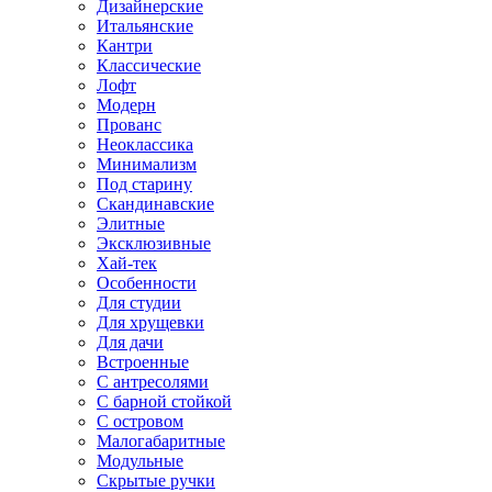
Дизайнерские
Итальянские
Кантри
Классические
Лофт
Модерн
Прованс
Неоклассика
Минимализм
Под старину
Скандинавские
Элитные
Эксклюзивные
Хай-тек
Особенности
Для студии
Для хрущевки
Для дачи
Встроенные
С антресолями
С барной стойкой
С островом
Малогабаритные
Модульные
Скрытые ручки