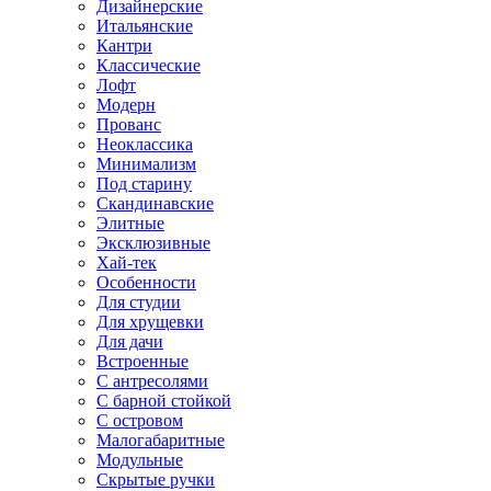
Дизайнерские
Итальянские
Кантри
Классические
Лофт
Модерн
Прованс
Неоклассика
Минимализм
Под старину
Скандинавские
Элитные
Эксклюзивные
Хай-тек
Особенности
Для студии
Для хрущевки
Для дачи
Встроенные
С антресолями
С барной стойкой
С островом
Малогабаритные
Модульные
Скрытые ручки