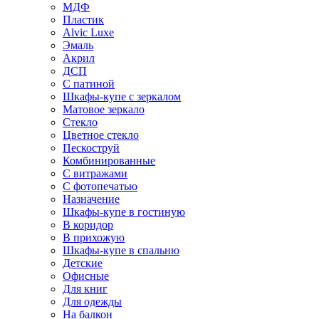
МДФ
Пластик
Alvic Luxe
Эмаль
Акрил
ДСП
С патиной
Шкафы-купе с зеркалом
Матовое зеркало
Стекло
Цветное стекло
Пескоструй
Комбинированные
С витражами
С фотопечатью
Назначение
Шкафы-купе в гостиную
В коридор
В прихожую
Шкафы-купе в спальню
Детские
Офисные
Для книг
Для одежды
На балкон