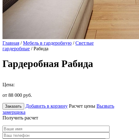
Главная
/
Мебель в гардеробную
/
Светлые
гардеробные
/ Рабида
Гардеробная Рабида
Цена:
от 88 000
руб.
Добавить в корзину
Расчет цены
Вызвать
Заказать
замерщика
Получить расчет