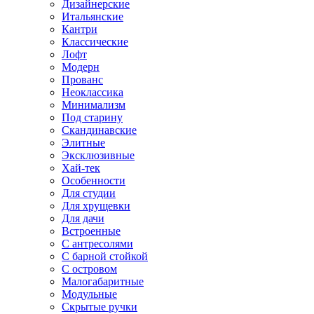
Дизайнерские
Итальянские
Кантри
Классические
Лофт
Модерн
Прованс
Неоклассика
Минимализм
Под старину
Скандинавские
Элитные
Эксклюзивные
Хай-тек
Особенности
Для студии
Для хрущевки
Для дачи
Встроенные
С антресолями
С барной стойкой
С островом
Малогабаритные
Модульные
Скрытые ручки