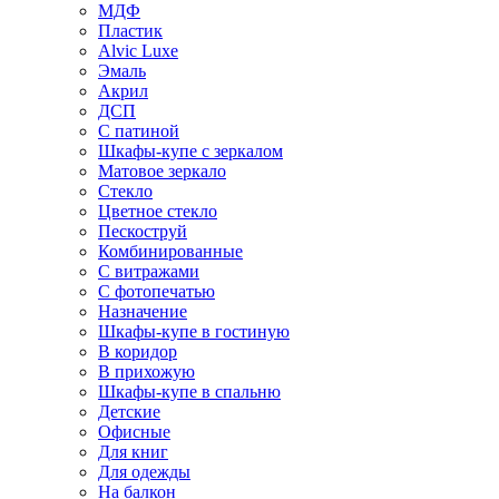
МДФ
Пластик
Alvic Luxe
Эмаль
Акрил
ДСП
С патиной
Шкафы-купе с зеркалом
Матовое зеркало
Стекло
Цветное стекло
Пескоструй
Комбинированные
С витражами
С фотопечатью
Назначение
Шкафы-купе в гостиную
В коридор
В прихожую
Шкафы-купе в спальню
Детские
Офисные
Для книг
Для одежды
На балкон