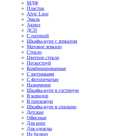
МДФ
Пластик
Alvic Luxe
Эмаль
Акрил
ДСП
С патиной
Шкафы-купе с зеркалом
Матовое зеркало
Стекло
Цветное стекло
Пескоструй
Комбинированные
С витражами
С фотопечатью
Назначение
Шкафы-купе в гостиную
В коридор
В прихожую
Шкафы-купе в спальню
Детские
Офисные
Для книг
Для одежды
На балкон