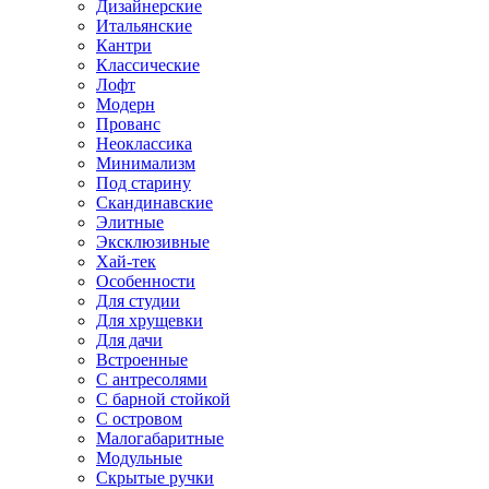
Дизайнерские
Итальянские
Кантри
Классические
Лофт
Модерн
Прованс
Неоклассика
Минимализм
Под старину
Скандинавские
Элитные
Эксклюзивные
Хай-тек
Особенности
Для студии
Для хрущевки
Для дачи
Встроенные
С антресолями
С барной стойкой
С островом
Малогабаритные
Модульные
Скрытые ручки