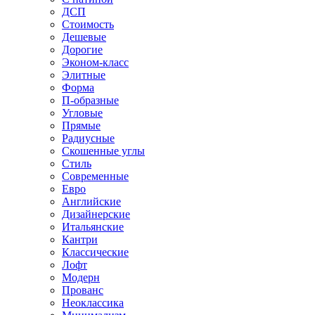
ДСП
Стоимость
Дешевые
Дорогие
Эконом-класс
Элитные
Форма
П-образные
Угловые
Прямые
Радиусные
Скошенные углы
Стиль
Современные
Евро
Английские
Дизайнерские
Итальянские
Кантри
Классические
Лофт
Модерн
Прованс
Неоклассика