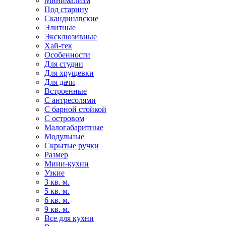
Минимализм
Под старину
Скандинавские
Элитные
Эксклюзивные
Хай-тек
Особенности
Для студии
Для хрущевки
Для дачи
Встроенные
С антресолями
С барной стойкой
С островом
Малогабаритные
Модульные
Скрытые ручки
Размер
Мини-кухни
Узкие
3 кв. м.
5 кв. м.
6 кв. м.
9 кв. м.
Все для кухни