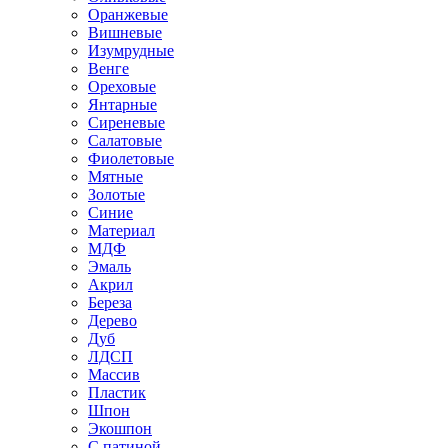
Оранжевые
Вишневые
Изумрудные
Венге
Ореховые
Янтарные
Сиреневые
Салатовые
Фиолетовые
Мятные
Золотые
Синие
Материал
МДФ
Эмаль
Акрил
Береза
Дерево
Дуб
ЛДСП
Массив
Пластик
Шпон
Экошпон
С патиной