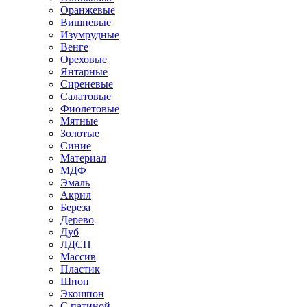
Оранжевые
Вишневые
Изумрудные
Венге
Ореховые
Янтарные
Сиреневые
Салатовые
Фиолетовые
Мятные
Золотые
Синие
Материал
МДФ
Эмаль
Акрил
Береза
Дерево
Дуб
ЛДСП
Массив
Пластик
Шпон
Экошпон
С патиной