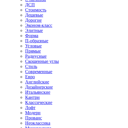
ДСП
Стоимость
Дешевые
Дорогие
Эконом-класс
Элитные
Форма
П-образные
Угловые
Прямые
Радиусные
Скошенные углы
Стиль
Современные
Евро
Английские
Дизайнерские
Итальянские
Кантри
Классические
Лофт
Модерн
Прованс
Неоклассика