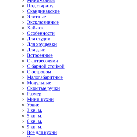
Минимализм
Под старину
Скандинавские
Элитные
Эксклюзивные
Хай-тек
Особенности
Для студии
Для хрущевки
Для дачи
Встроенные
С антресолями
С барной стойкой
С островом
Малогабаритные
Модульные
Скрытые ручки
Размер
Мини-кухни
Узкие
3 кв. м.
5 кв. м.
6 кв. м.
9 кв. м.
Все для кухни