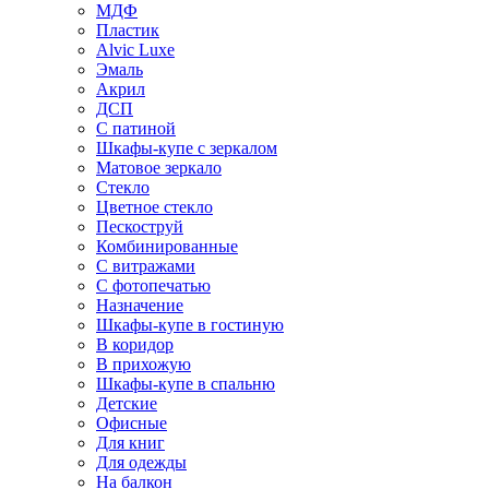
МДФ
Пластик
Alvic Luxe
Эмаль
Акрил
ДСП
С патиной
Шкафы-купе с зеркалом
Матовое зеркало
Стекло
Цветное стекло
Пескоструй
Комбинированные
С витражами
С фотопечатью
Назначение
Шкафы-купе в гостиную
В коридор
В прихожую
Шкафы-купе в спальню
Детские
Офисные
Для книг
Для одежды
На балкон