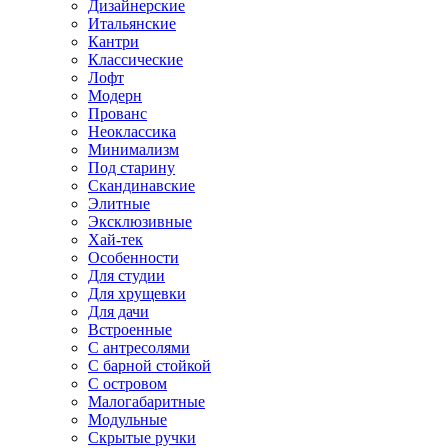
Дизайнерские
Итальянские
Кантри
Классические
Лофт
Модерн
Прованс
Неоклассика
Минимализм
Под старину
Скандинавские
Элитные
Эксклюзивные
Хай-тек
Особенности
Для студии
Для хрущевки
Для дачи
Встроенные
С антресолями
С барной стойкой
С островом
Малогабаритные
Модульные
Скрытые ручки