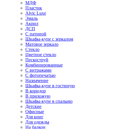
МДФ
Пластик
Alvic Luxe
Эмаль
Акрил
ДСП
С патиной
Шкафы-купе с зеркалом
Матовое зеркало
Стекло
Цветное стекло
Пескоструй
Комбинированные
С витражами
С фотопечатью
Назначение
Шкафы-купе в гостиную
В коридор
В прихожую
Шкафы-купе в спальню
Детские
Офисные
Для книг
Для одежды
На балкон