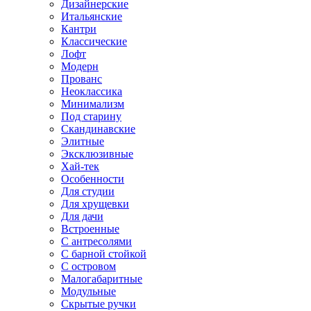
Дизайнерские
Итальянские
Кантри
Классические
Лофт
Модерн
Прованс
Неоклассика
Минимализм
Под старину
Скандинавские
Элитные
Эксклюзивные
Хай-тек
Особенности
Для студии
Для хрущевки
Для дачи
Встроенные
С антресолями
С барной стойкой
С островом
Малогабаритные
Модульные
Скрытые ручки