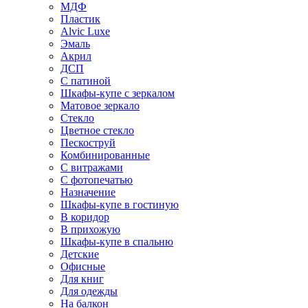
МДФ
Пластик
Alvic Luxe
Эмаль
Акрил
ДСП
С патиной
Шкафы-купе с зеркалом
Матовое зеркало
Стекло
Цветное стекло
Пескоструй
Комбинированные
С витражами
С фотопечатью
Назначение
Шкафы-купе в гостиную
В коридор
В прихожую
Шкафы-купе в спальню
Детские
Офисные
Для книг
Для одежды
На балкон