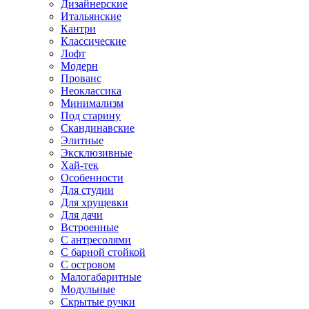
Дизайнерские
Итальянские
Кантри
Классические
Лофт
Модерн
Прованс
Неоклассика
Минимализм
Под старину
Скандинавские
Элитные
Эксклюзивные
Хай-тек
Особенности
Для студии
Для хрущевки
Для дачи
Встроенные
С антресолями
С барной стойкой
С островом
Малогабаритные
Модульные
Скрытые ручки