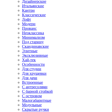
Дизайнерские
Итальянские
Кантри
Классические
Лофт
Модерн
Прованс
Неоклассика
Минимализм
Под старину
Скандинавские
Элитные
Эксклюзивные
Хай-тек
Особенности
Для студии
Для хрущевки
Для дачи
Встроенные
С антресолями
С барной стойкой
С островом
Малогабаритные
Модульные
Скрытые ручки