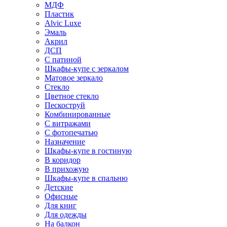
МДФ
Пластик
Alvic Luxe
Эмаль
Акрил
ДСП
С патиной
Шкафы-купе с зеркалом
Матовое зеркало
Стекло
Цветное стекло
Пескоструй
Комбинированные
С витражами
С фотопечатью
Назначение
Шкафы-купе в гостиную
В коридор
В прихожую
Шкафы-купе в спальню
Детские
Офисные
Для книг
Для одежды
На балкон