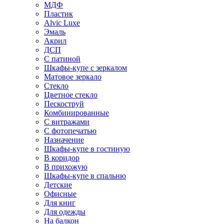
МДФ
Пластик
Alvic Luxe
Эмаль
Акрил
ДСП
С патиной
Шкафы-купе с зеркалом
Матовое зеркало
Стекло
Цветное стекло
Пескоструй
Комбинированные
С витражами
С фотопечатью
Назначение
Шкафы-купе в гостиную
В коридор
В прихожую
Шкафы-купе в спальню
Детские
Офисные
Для книг
Для одежды
На балкон