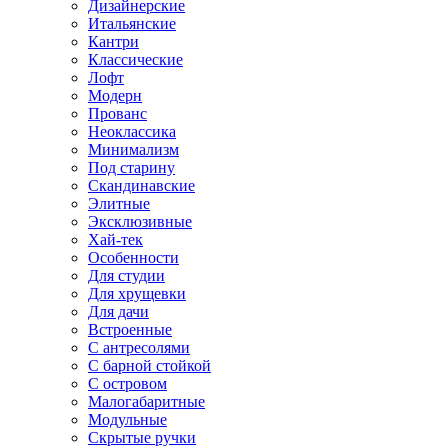
Дизайнерские
Итальянские
Кантри
Классические
Лофт
Модерн
Прованс
Неоклассика
Минимализм
Под старину
Скандинавские
Элитные
Эксклюзивные
Хай-тек
Особенности
Для студии
Для хрущевки
Для дачи
Встроенные
С антресолями
С барной стойкой
С островом
Малогабаритные
Модульные
Скрытые ручки