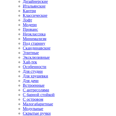
Дизайнерские
Итальянские
Кантри
Классические
Лофт
Модерн
Прованс
Неоклассика
Минимализм
Под старину
Скандинавские
Элитные
Эксклюзивные
Хай-тек
Особенности
Для студии
Для хрущевки
Для дачи
Встроенные
С антресолями
С барной стойкой
С островом
Малогабаритные
Модульные
Скрытые ручки