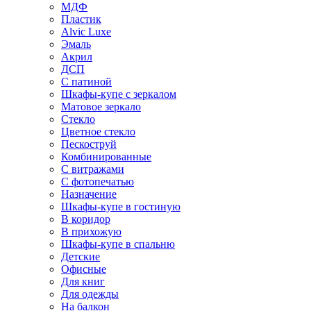
МДФ
Пластик
Alvic Luxe
Эмаль
Акрил
ДСП
С патиной
Шкафы-купе с зеркалом
Матовое зеркало
Стекло
Цветное стекло
Пескоструй
Комбинированные
С витражами
С фотопечатью
Назначение
Шкафы-купе в гостиную
В коридор
В прихожую
Шкафы-купе в спальню
Детские
Офисные
Для книг
Для одежды
На балкон