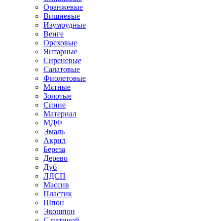
Оранжевые
Вишневые
Изумрудные
Венге
Ореховые
Янтарные
Сиреневые
Салатовые
Фиолетовые
Мятные
Золотые
Синие
Материал
МДФ
Эмаль
Акрил
Береза
Дерево
Дуб
ЛДСП
Массив
Пластик
Шпон
Экошпон
С патиной