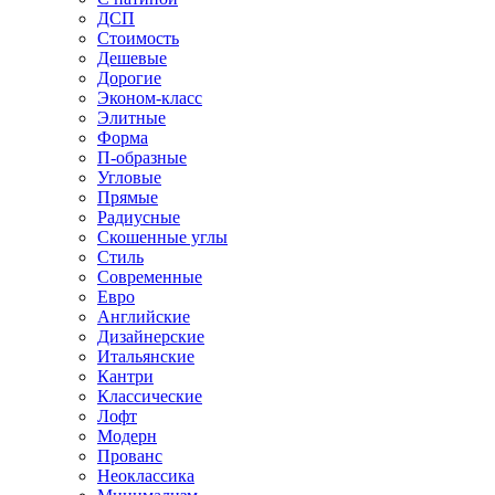
ДСП
Стоимость
Дешевые
Дорогие
Эконом-класс
Элитные
Форма
П-образные
Угловые
Прямые
Радиусные
Скошенные углы
Стиль
Современные
Евро
Английские
Дизайнерские
Итальянские
Кантри
Классические
Лофт
Модерн
Прованс
Неоклассика