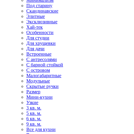
Минимализм
Под старину
Скандинавские
Элитные
Эксклюзивные
Хай-тек
Особенности
Для студии
Для хрущевки
Для дачи
Встроенные
С антресолями
С барной стойкой
С островом
Малогабаритные
Модульные
Скрытые ручки
Размер
Мини-кухни
Узкие
3 кв. м.
5 кв. м.
6 кв. м.
9 кв. м.
Все для кухни