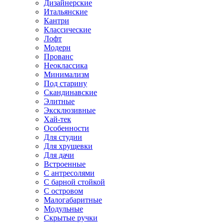
Дизайнерские
Итальянские
Кантри
Классические
Лофт
Модерн
Прованс
Неоклассика
Минимализм
Под старину
Скандинавские
Элитные
Эксклюзивные
Хай-тек
Особенности
Для студии
Для хрущевки
Для дачи
Встроенные
С антресолями
С барной стойкой
С островом
Малогабаритные
Модульные
Скрытые ручки