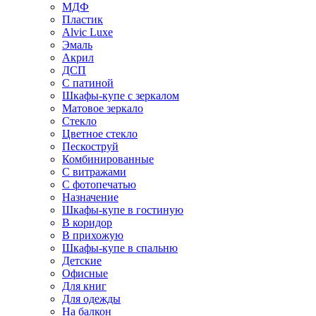
МДФ
Пластик
Alvic Luxe
Эмаль
Акрил
ДСП
С патиной
Шкафы-купе с зеркалом
Матовое зеркало
Стекло
Цветное стекло
Пескоструй
Комбинированные
С витражами
С фотопечатью
Назначение
Шкафы-купе в гостиную
В коридор
В прихожую
Шкафы-купе в спальню
Детские
Офисные
Для книг
Для одежды
На балкон