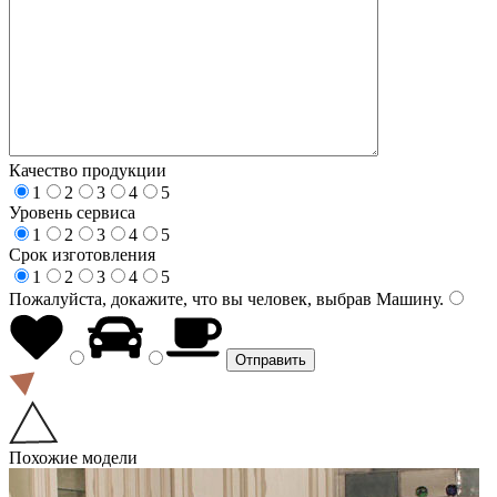
Качество продукции
1
2
3
4
5
Уровень сервиса
1
2
3
4
5
Срок изготовления
1
2
3
4
5
Пожалуйста, докажите, что вы человек, выбрав
Машину
.
Похожие модели