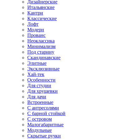
Дизайнерские
Итальянские
Кантри
Классические
Лофт
Модерн
Прованс
Неоклассика
Минимализм
Под старину
Скандинавские
Элитные
Эксклюзивные
Хай-тек
Особенности
Для студии
Для хрущевки
Для дачи
Встроенные
С антресолями
С барной стойкой
С островом
Малогабаритные
Модульные
Скрытые ручки