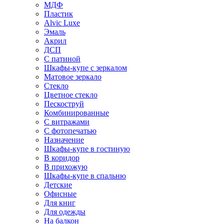
МДФ
Пластик
Alvic Luxe
Эмаль
Акрил
ДСП
С патиной
Шкафы-купе с зеркалом
Матовое зеркало
Стекло
Цветное стекло
Пескоструй
Комбинированные
С витражами
С фотопечатью
Назначение
Шкафы-купе в гостиную
В коридор
В прихожую
Шкафы-купе в спальню
Детские
Офисные
Для книг
Для одежды
На балкон