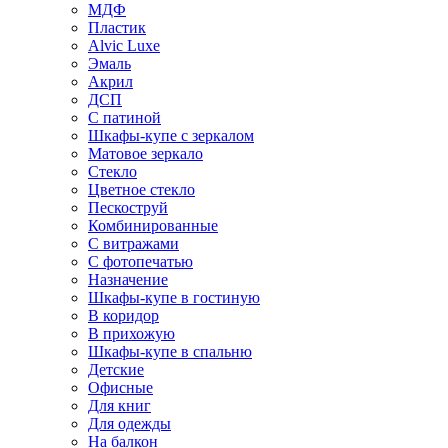
МДФ
Пластик
Alvic Luxe
Эмаль
Акрил
ДСП
С патиной
Шкафы-купе с зеркалом
Матовое зеркало
Стекло
Цветное стекло
Пескоструй
Комбинированные
С витражами
С фотопечатью
Назначение
Шкафы-купе в гостиную
В коридор
В прихожую
Шкафы-купе в спальню
Детские
Офисные
Для книг
Для одежды
На балкон