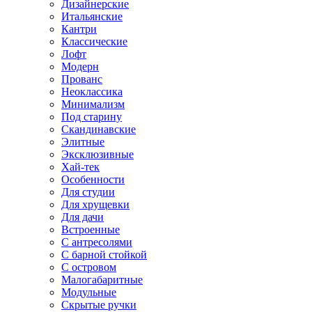
Дизайнерские
Итальянские
Кантри
Классические
Лофт
Модерн
Прованс
Неоклассика
Минимализм
Под старину
Скандинавские
Элитные
Эксклюзивные
Хай-тек
Особенности
Для студии
Для хрущевки
Для дачи
Встроенные
С антресолями
С барной стойкой
С островом
Малогабаритные
Модульные
Скрытые ручки