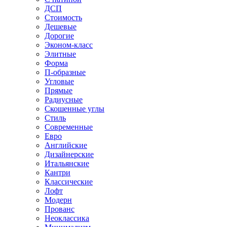
ДСП
Стоимость
Дешевые
Дорогие
Эконом-класс
Элитные
Форма
П-образные
Угловые
Прямые
Радиусные
Скошенные углы
Стиль
Современные
Евро
Английские
Дизайнерские
Итальянские
Кантри
Классические
Лофт
Модерн
Прованс
Неоклассика