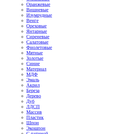
Оранжевые
Вишневые
Изумрудные
Венге
Ореховые
Янтарные
Сиреневые
Салатовые
Фиолетовые
Мятные
Золотые
Синие
Материал
МДФ
Эмаль
Акрил
Береза
Дерево
Дуб
ЛДСП
Массив
Пластик
Шпон
Экошпон
С патиной