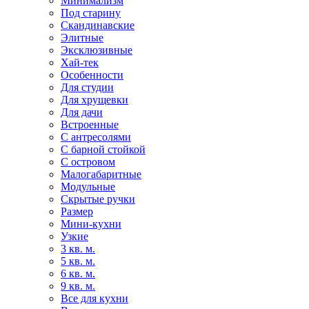
Минимализм
Под старину
Скандинавские
Элитные
Эксклюзивные
Хай-тек
Особенности
Для студии
Для хрущевки
Для дачи
Встроенные
С антресолями
С барной стойкой
С островом
Малогабаритные
Модульные
Скрытые ручки
Размер
Мини-кухни
Узкие
3 кв. м.
5 кв. м.
6 кв. м.
9 кв. м.
Все для кухни