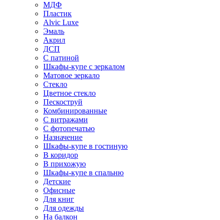
МДФ
Пластик
Alvic Luxe
Эмаль
Акрил
ДСП
С патиной
Шкафы-купе с зеркалом
Матовое зеркало
Стекло
Цветное стекло
Пескоструй
Комбинированные
С витражами
С фотопечатью
Назначение
Шкафы-купе в гостиную
В коридор
В прихожую
Шкафы-купе в спальню
Детские
Офисные
Для книг
Для одежды
На балкон