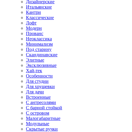
Дизайнерские
Итальянские
Кантри
Классические
Лофт
Модерн
Прованс
Неоклассика
Минимализм
Под старину
Скандинавские
Элитные
Эксклюзивные
Хай-тек
Особенности
Для студии
Для хрущевки
Для дачи
Встроенные
С антресолями
С барной стойкой
С островом
Малогабаритные
Модульные
Скрытые ручки