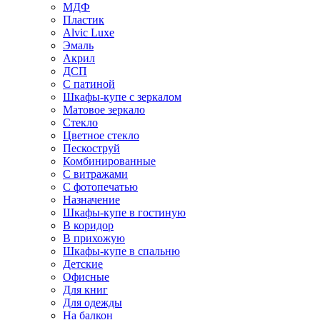
МДФ
Пластик
Alvic Luxe
Эмаль
Акрил
ДСП
С патиной
Шкафы-купе с зеркалом
Матовое зеркало
Стекло
Цветное стекло
Пескоструй
Комбинированные
С витражами
С фотопечатью
Назначение
Шкафы-купе в гостиную
В коридор
В прихожую
Шкафы-купе в спальню
Детские
Офисные
Для книг
Для одежды
На балкон