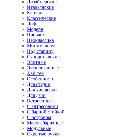
Дизайнерские
Итальянские
Кантри
Классические
Лофт
Модерн
Прованс
Неоклассика
Минимализм
Под старину
Скандинавские
Элитные
Эксклюзивные
Хай-тек
Особенности
Для студии
Для хрущевки
Для дачи
Встроенные
С антресолями
С барной стойкой
С островом
Малогабаритные
Модульные
Скрытые ручки