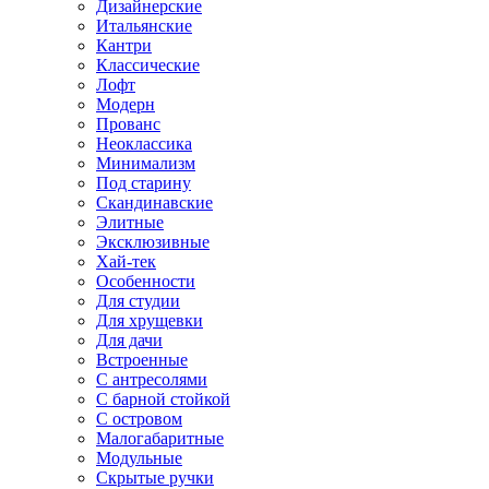
Дизайнерские
Итальянские
Кантри
Классические
Лофт
Модерн
Прованс
Неоклассика
Минимализм
Под старину
Скандинавские
Элитные
Эксклюзивные
Хай-тек
Особенности
Для студии
Для хрущевки
Для дачи
Встроенные
С антресолями
С барной стойкой
С островом
Малогабаритные
Модульные
Скрытые ручки