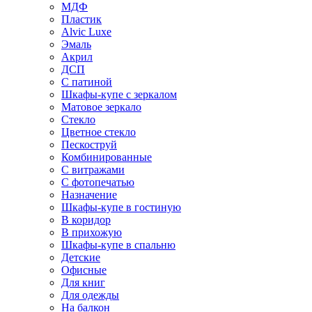
МДФ
Пластик
Alvic Luxe
Эмаль
Акрил
ДСП
С патиной
Шкафы-купе с зеркалом
Матовое зеркало
Стекло
Цветное стекло
Пескоструй
Комбинированные
С витражами
С фотопечатью
Назначение
Шкафы-купе в гостиную
В коридор
В прихожую
Шкафы-купе в спальню
Детские
Офисные
Для книг
Для одежды
На балкон