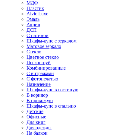
МДФ
Пластик
Alvic Luxe
Эмаль
Акрил
ДСП
С патиной
Шкафы-купе с зеркалом
Матовое зеркало
Стекло
Цветное стекло
Пескоструй
Комбинированные
С витражами
С фотопечатью
Назначение
Шкафы-купе в гостиную
В коридор
В прихожую
Шкафы-купе в спальню
Детские
Офисные
Для книг
Для одежды
На балкон