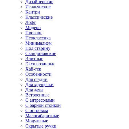
Дизайнерские
Итальянские
Кантри
Классические
Лофт
Модерн
Прованс
Неоклассика
Минимализм
Под старину
Скандинавские
Элитные
Эксклюзивные
Хай-тек
Особенности
Для студии
Для хрущевки
Для дачи
Встроенные
С антресолями
С барной стойкой
С островом
Малогабаритные
Модульные
Скрытые ручки