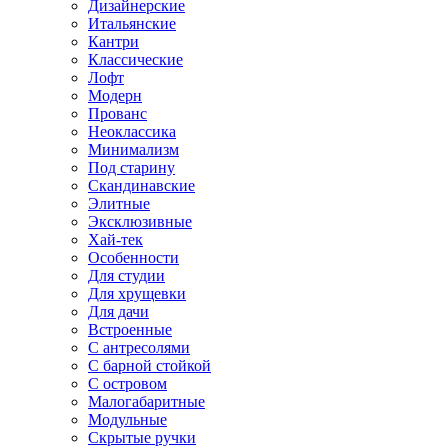
Дизайнерские
Итальянские
Кантри
Классические
Лофт
Модерн
Прованс
Неоклассика
Минимализм
Под старину
Скандинавские
Элитные
Эксклюзивные
Хай-тек
Особенности
Для студии
Для хрущевки
Для дачи
Встроенные
С антресолями
С барной стойкой
С островом
Малогабаритные
Модульные
Скрытые ручки