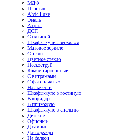
МДФ
Пластик
Alvic Luxe
Эмаль
Акрил
ДСП
С патиной
Шкафы-купе с зеркалом
Матовое зеркало
Стекло
Цветное стекло
Пескоструй
Комбинированные
С витражами
С фотопечатью
Назначение
Шкафы-купе в гостиную
В коридор
В прихожую
Шкафы-купе в спальню
Детские
Офисные
Для книг
Для одежды
На балкон