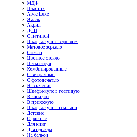
МДФ
Пластик
Alvic Luxe
Эмаль
Акрил
ДСП
С патиной
Шкафы-купе с зеркалом
Матовое зеркало
Стекло
Цветное стекло
Пескоструй
Комбинированные
С витражами
С фотопечатью
Назначение
Шкафы-купе в гостиную
В коридор
В прихожую
Шкафы-купе в спальню
Детские
Офисные
Для книг
Для одежды
На балкон