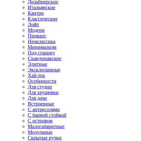
Дизайнерские
Итальянские
Кантри
Классические
Лофт
Модерн
Прованс
Неоклассика
Минимализм
Под старину
Скандинавские
Элитные
Эксклюзивные
Хай-тек
Особенности
Для студии
Для хрущевки
Для дачи
Встроенные
С антресолями
С барной стойкой
С островом
Малогабаритные
Модульные
Скрытые ручки