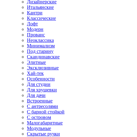
Дизайнерские
Итальянские
Кантри
Классические
Лофт
Модерн
Прованс
Неоклассика
Минимализм
Под старину
Скандинавские
Элитные
Эксклюзивные
Хай-тек
Особенности
Для студии
Для хрущевки
Для дачи
Встроенные
С антресолями
С барной стойкой
С островом
Малогабаритные
Модульные
Скрытые ручки