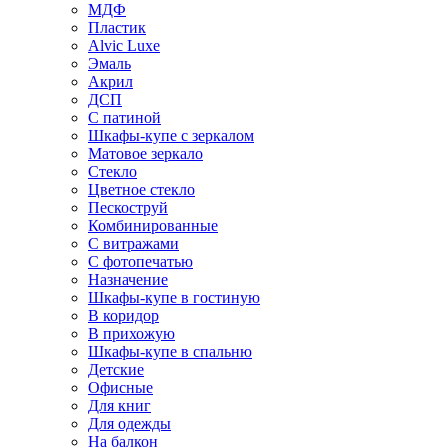
МДФ
Пластик
Alvic Luxe
Эмаль
Акрил
ДСП
С патиной
Шкафы-купе с зеркалом
Матовое зеркало
Стекло
Цветное стекло
Пескоструй
Комбинированные
С витражами
С фотопечатью
Назначение
Шкафы-купе в гостиную
В коридор
В прихожую
Шкафы-купе в спальню
Детские
Офисные
Для книг
Для одежды
На балкон