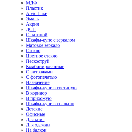
МДФ
Пластик
Alvic Luxe
Эмаль
Акрил
ДСП
С патиной
Шкафы-купе с зеркалом
Матовое зеркало
Стекло
Цветное стекло
Пескоструй
Комбинированные
С витражами
С фотопечатью
Назначение
Шкафы-купе в гостиную
В коридор
В прихожую
Шкафы-купе в спальню
Детские
Офисные
Для книг
Для одежды
На балкон