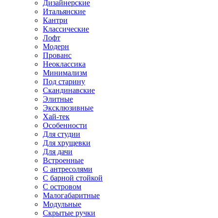
Дизайнерские
Итальянские
Кантри
Классические
Лофт
Модерн
Прованс
Неоклассика
Минимализм
Под старину
Скандинавские
Элитные
Эксклюзивные
Хай-тек
Особенности
Для студии
Для хрущевки
Для дачи
Встроенные
С антресолями
С барной стойкой
С островом
Малогабаритные
Модульные
Скрытые ручки