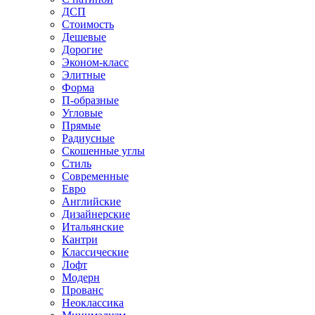
ДСП
Стоимость
Дешевые
Дорогие
Эконом-класс
Элитные
Форма
П-образные
Угловые
Прямые
Радиусные
Скошенные углы
Стиль
Современные
Евро
Английские
Дизайнерские
Итальянские
Кантри
Классические
Лофт
Модерн
Прованс
Неоклассика