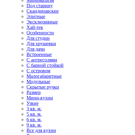
Минимализм
Под старину
Скандинавские
Элитные
Эксклюзивные
Хай-тек
Особенности
Для студии
Для хрущевки
Для дачи
Встроенные
С антресолями
С барной стойкой
С островом
Малогабаритные
Модульные
Скрытые ручки
Размер
Мини-кухни
Узкие
3 кв. м.
5 кв. м.
6 кв. м.
9 кв. м.
Все для кухни