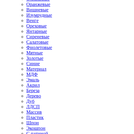
Оранжевые
Вишневые
Изумрудные
Венге
Ореховые
Янтарные
Сиреневые
Салатовые
Фиолетовые
Мятные
Золотые
Синие
Материал
МДФ
Эмаль
Акрил
Береза
Дерево
Дуб
ЛДСП
Массив
Пластик
Шпон
Экошпон
С патиной