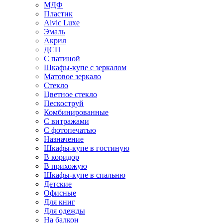
МДФ
Пластик
Alvic Luxe
Эмаль
Акрил
ДСП
С патиной
Шкафы-купе с зеркалом
Матовое зеркало
Стекло
Цветное стекло
Пескоструй
Комбинированные
С витражами
С фотопечатью
Назначение
Шкафы-купе в гостиную
В коридор
В прихожую
Шкафы-купе в спальню
Детские
Офисные
Для книг
Для одежды
На балкон