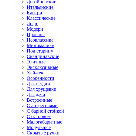
Дизайнерские
Итальянские
Кантри
Классические
Лофт
Модерн
Прованс
Неоклассика
Минимализм
Под старину
Скандинавские
Элитные
Эксклюзивные
Хай-тек
Особенности
Для студии
Для хрущевки
Для дачи
Встроенные
С антресолями
С барной стойкой
С островом
Малогабаритные
Модульные
Скрытые ручки