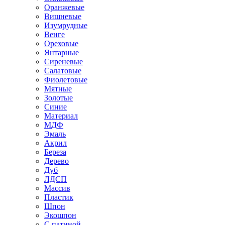
Оранжевые
Вишневые
Изумрудные
Венге
Ореховые
Янтарные
Сиреневые
Салатовые
Фиолетовые
Мятные
Золотые
Синие
Материал
МДФ
Эмаль
Акрил
Береза
Дерево
Дуб
ЛДСП
Массив
Пластик
Шпон
Экошпон
С патиной