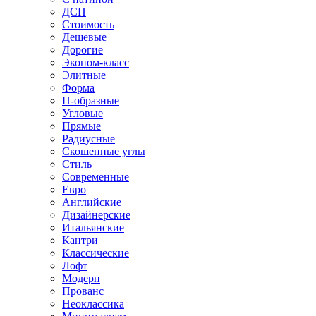
ДСП
Стоимость
Дешевые
Дорогие
Эконом-класс
Элитные
Форма
П-образные
Угловые
Прямые
Радиусные
Скошенные углы
Стиль
Современные
Евро
Английские
Дизайнерские
Итальянские
Кантри
Классические
Лофт
Модерн
Прованс
Неоклассика