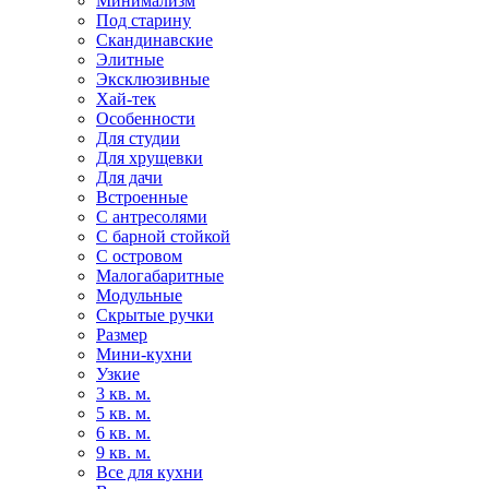
Минимализм
Под старину
Скандинавские
Элитные
Эксклюзивные
Хай-тек
Особенности
Для студии
Для хрущевки
Для дачи
Встроенные
С антресолями
С барной стойкой
С островом
Малогабаритные
Модульные
Скрытые ручки
Размер
Мини-кухни
Узкие
3 кв. м.
5 кв. м.
6 кв. м.
9 кв. м.
Все для кухни