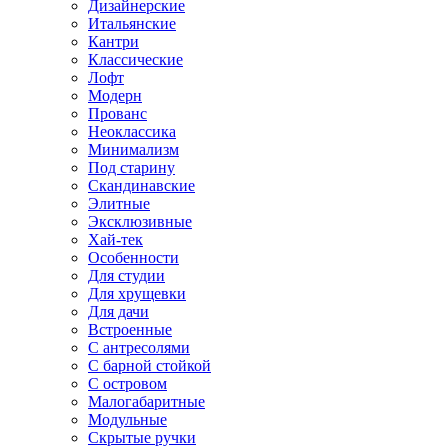
Дизайнерские
Итальянские
Кантри
Классические
Лофт
Модерн
Прованс
Неоклассика
Минимализм
Под старину
Скандинавские
Элитные
Эксклюзивные
Хай-тек
Особенности
Для студии
Для хрущевки
Для дачи
Встроенные
С антресолями
С барной стойкой
С островом
Малогабаритные
Модульные
Скрытые ручки