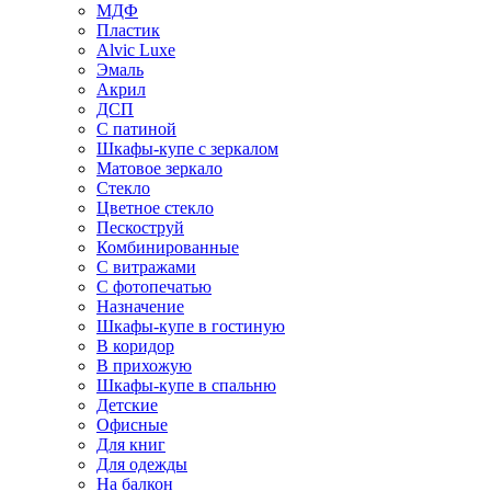
МДФ
Пластик
Alvic Luxe
Эмаль
Акрил
ДСП
С патиной
Шкафы-купе с зеркалом
Матовое зеркало
Стекло
Цветное стекло
Пескоструй
Комбинированные
С витражами
С фотопечатью
Назначение
Шкафы-купе в гостиную
В коридор
В прихожую
Шкафы-купе в спальню
Детские
Офисные
Для книг
Для одежды
На балкон